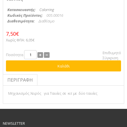
Κατασκευαστής:
Colorring
Κωδικός Προϊόντος:
005.00016
Διαθεσιμότητα:
Διαθέσιμο
7,50€
Χωρίς ΦΠΑ:
6,05€
Επιθυμητό
Ποσότητα
Σύγκριση
Καλάθι
ΠΕΡΙΓΡΑΦΉ
Μηχανισμός Χειρός για Ταινίες σε κιτ με δύο ταινίες
NEWSLETTER