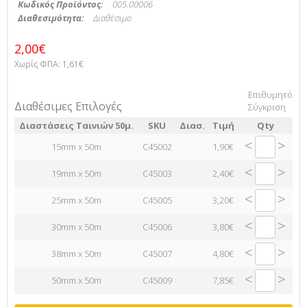
Κωδικός Προϊόντος:
005.00006
Διαθεσιμότητα:
Διαθέσιμο
2,00€
Χωρίς ΦΠΑ:
1,61€
Επιθυμητό
Διαθέσιμες Επιλογές
Σύγκριση
Διαστάσεις Ταινιών 50μ.
SKU
Διασ.
Τιμή
Qty
<
>
15mm x 50m
C45002
1,90€
<
>
19mm x 50m
C45003
2,40€
<
>
25mm x 50m
C45005
3,20€
<
>
30mm x 50m
C45006
3,80€
<
>
38mm x 50m
C45007
4,80€
<
>
50mm x 50m
C45009
7,85€