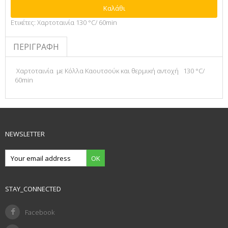
Καλάθι
Ετικέτες:
Χαρτοταινία 130 °C/ 60min
ΠΕΡΙΓΡΑΦΉ
Χαρτοταινία με Κόλλα Καουτσούκ και θερμική αντοχή 130 °C/
60min
NEWSLETTER
OK
STAY_CONNECTED
Facebook