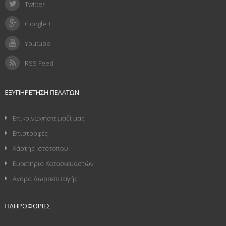
Twitter
Google +
Youtube
RSS Feed
ΕΞΥΠΗΡΈΤΗΣΗ ΠΕΛΑΤΏΝ
Επικοινωνήστε μαζί μας
Επιστροφές
Χάρτης Ιστότοπου
Ευρετήριο Κατασκευαστών
Αγορά Δωροεπιταγής
ΠΛΗΡΟΦΟΡΊΕΣ