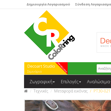
Δημιουργία Λογαριασμού
Σύνδεση Λογαριασμ
Decoart Studio
Σεμινάρια
Ζωγραφική
Επιλογές
Αναλώσιμα
Τεχνικές
Μεταφορά εικόνας
PT30-021