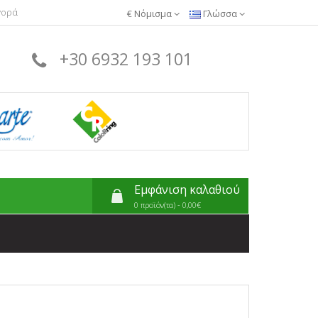
γορά
€
Νόμισμα
Γλώσσα
+30 6932 193 101
Εμφάνιση καλαθιού
0 προϊόν(τα) - 0,00€