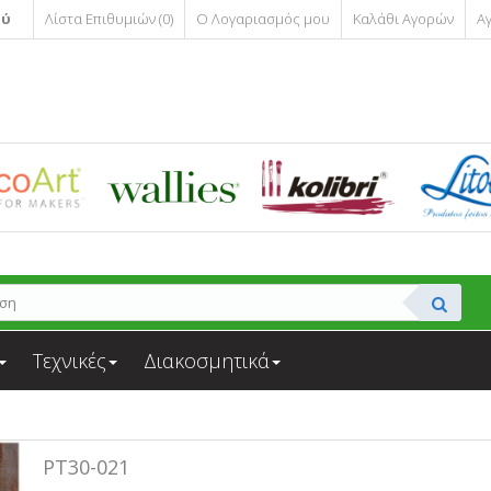
ού
Λίστα Επιθυμιών (0)
Ο Λογαριασμός μου
Καλάθι Αγορών
Α
Τεχνικές
Διακοσμητικά
PT30-021