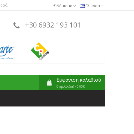
γορά
€
Νόμισμα
Γλώσσα
+30 6932 193 101
Εμφάνιση καλαθιού
0 προϊόν(τα) - 0,00€