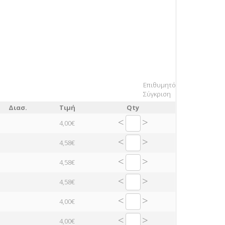
Επιθυμητό
Σύγκριση
Διασ.
Τιμή
Qty
<
>
4,00€
<
>
4,58€
<
>
4,58€
<
>
4,58€
<
>
4,00€
<
>
4,00€