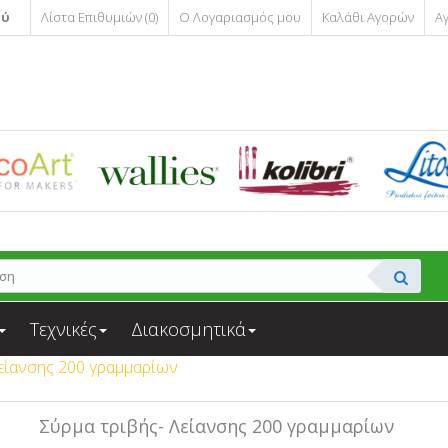
ού
Λίστα Επιθυμιών (0)
Ο Λογαριασμός μου
Καλάθι Αγορών
Α
Τεχνικές
Διακοσμητικά
Λείανσης 200 γραμμαρίων
Σύρμα τριβής- Λείανσης 200 γραμμαρίων