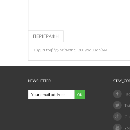
ΠΕΡΙΓΡΑΦΉ
Σύρμα τριβής- Λείανσης 200 γραμμαρίων
NEWSLETTER
STAY_CO
Fa
OK
Twi
Go
Yo