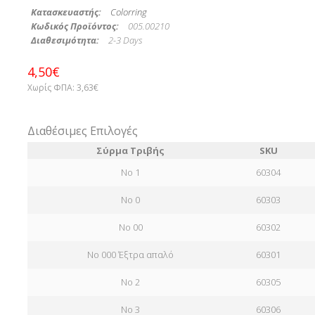
Κατασκευαστής:
Colorring
Κωδικός Προϊόντος:
005.00210
Διαθεσιμότητα:
2-3 Days
4,50€
Χωρίς ΦΠΑ:
3,63€
Διαθέσιμες Επιλογές
Σύρμα Τριβής
SKU
No 1
60304
No 0
60303
No 00
60302
No 000 Έξτρα απαλό
60301
No 2
60305
No 3
60306