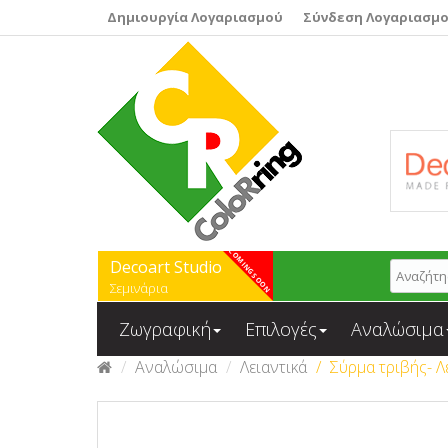
Δημιουργία Λογαριασμού
Σύνδεση Λογαριασμ
Decoart Studio
Σεμινάρια
Ζωγραφική
Επιλογές
Αναλώσιμα
Αναλώσιμα
Λειαντικά
Σύρμα τριβής- 