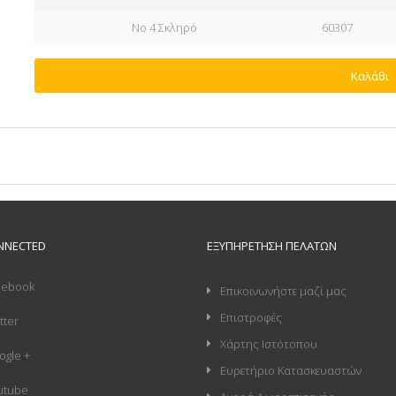
No 4 Σκληρό
60307
Καλάθι
NNECTED
ΕΞΥΠΗΡΈΤΗΣΗ ΠΕΛΑΤΏΝ
cebook
Επικοινωνήστε μαζί μας
Επιστροφές
tter
Χάρτης Ιστότοπου
ogle +
Ευρετήριο Κατασκευαστών
utube