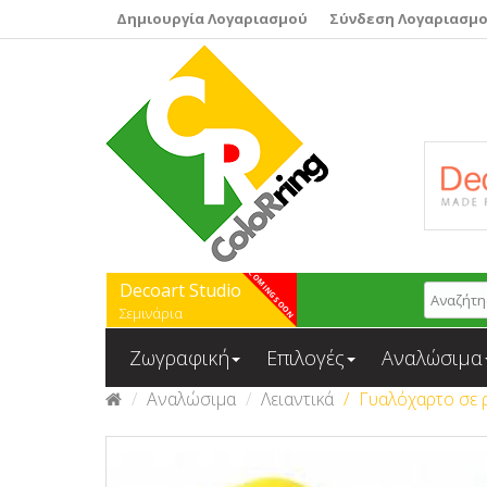
Δημιουργία Λογαριασμού
Σύνδεση Λογαριασμ
Decoart Studio
Σεμινάρια
Ζωγραφική
Επιλογές
Αναλώσιμα
Αναλώσιμα
Λειαντικά
Γυαλόχαρτο σε ρ