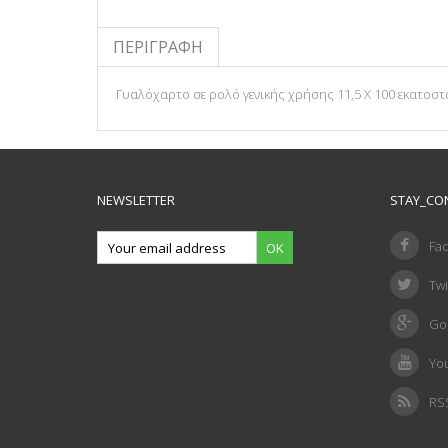
ΠΕΡΙΓΡΑΦΉ
Γυαλόχαρτο σε ρολό γενικής χρήσης 11,5 Χ 100 εκατοστ
NEWSLETTER
STAY_CO
Fa
OK
Twi
Go
Yo
RS