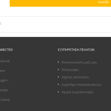
Καλάθι
ά
NNECTED
ΕΞΥΠΗΡΈΤΗΣΗ ΠΕΛΑΤΏΝ
cebook
Επικοινωνήστε μαζί μας
Επιστροφές
tter
Χάρτης Ιστότοπου
ogle +
Ευρετήριο Κατασκευαστών
utube
Αγορά Δωροεπιταγής
S Feed