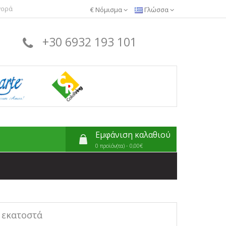
γορά
€
Νόμισμα
Γλώσσα
+30 6932 193 101
Εμφάνιση καλαθιού
0 προϊόν(τα) - 0,00€
0 εκατοστά