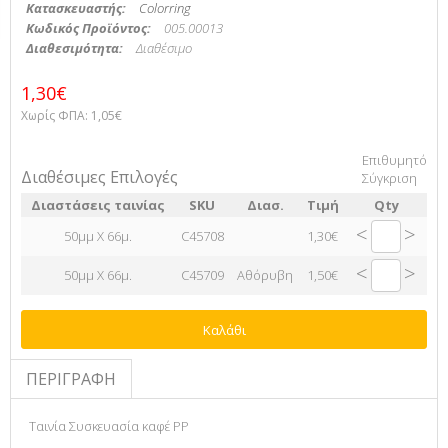
Κατασκευαστής:
Colorring
Κωδικός Προϊόντος:
005.00013
Διαθεσιμότητα:
Διαθέσιμο
1,30€
Χωρίς ΦΠΑ:
1,05€
Επιθυμητό
Διαθέσιμες Επιλογές
Σύγκριση
Διαστάσεις ταινίας
SKU
Διασ.
Τιμή
Qty
<
>
50μμ X 66μ.
C45708
1,30€
<
>
50μμ X 66μ.
C45709
Αθόρυβη
1,50€
Καλάθι
ΠΕΡΙΓΡΑΦΉ
Ταινία Συσκευασία καφέ PP