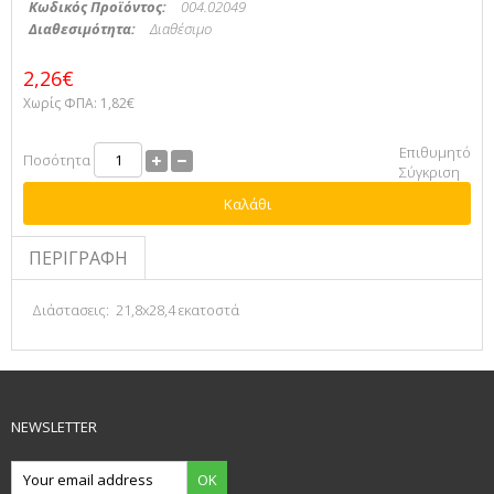
Κωδικός Προϊόντος:
004.02049
Διαθεσιμότητα:
Διαθέσιμο
2,26€
Χωρίς ΦΠΑ:
1,82€
Επιθυμητό
Ποσότητα
Σύγκριση
Καλάθι
ΠΕΡΙΓΡΑΦΉ
Διάστασεις: 21,8x28,4 εκατοστά
NEWSLETTER
OK