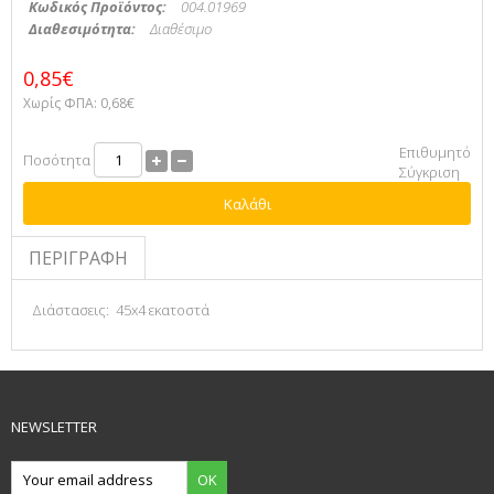
Κωδικός Προϊόντος:
004.01969
Διαθεσιμότητα:
Διαθέσιμο
0,85€
Χωρίς ΦΠΑ:
0,68€
Επιθυμητό
Ποσότητα
Σύγκριση
Καλάθι
ΠΕΡΙΓΡΑΦΉ
Διάστασεις: 45x4 εκατοστά
NEWSLETTER
OK