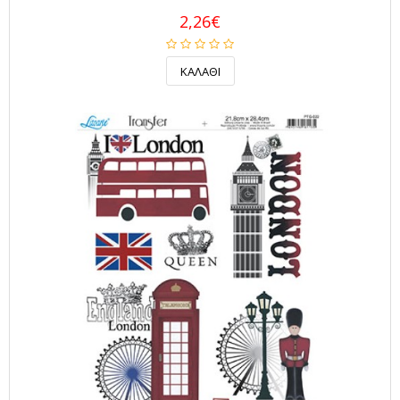
2,26€