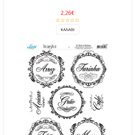
2,26€