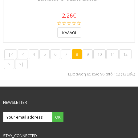
2,26€
|<
<
4
5
6
7
8
9
10
11
12
>
>|
Εμφάνιση 85 έως 96 από 152 (13 Σελ.)
NEWSLETTER
OK
STAY_CONNECTED