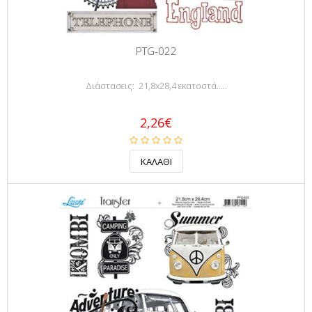
PTG-022
Διάστασεις: 21,8x28,4 εκατοστά.....
2,26€