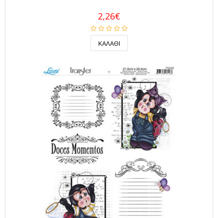
2,26€