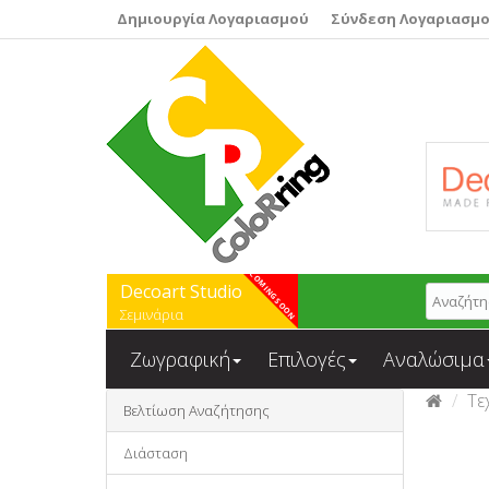
Δημιουργία Λογαριασμού
Σύνδεση Λογαριασμ
Decoart Studio
Σεμινάρια
Ζωγραφική
Επιλογές
Αναλώσιμα
Τε
Βελτίωση Αναζήτησης
Διάσταση