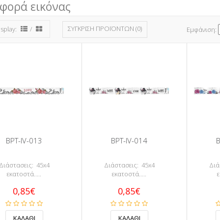
φορά εικόνας
ΣΎΓΚΡΙΣΗ ΠΡΟΪΌΝΤΩΝ (0)
isplay:
/
Εμφάνιση:
BPT-IV-013
BPT-IV-014
B
Διάστασεις: 45x4
Διάστασεις: 45x4
Διά
εκατοστά.....
εκατοστά.....
ε
0,85€
0,85€