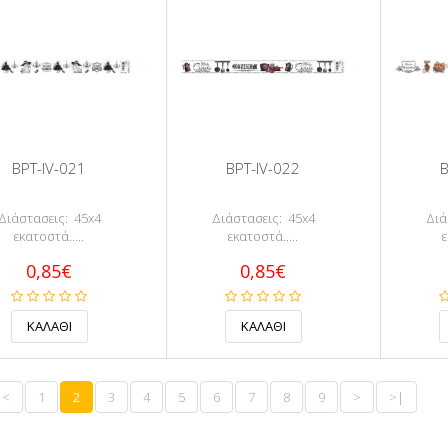
BPT-IV-021
BPT-IV-022
B
Διάστασεις: 45x4
Διάστασεις: 45x4
Διά
εκατοστά.....
εκατοστά.....
ε
0,85€
0,85€
<
1
2
3
4
5
6
7
8
9
>
>|