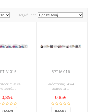
Ταξινόμηση:
PT-IV-015
BPT-IV-016
στασεις: 45x4
Διάστασεις: 45x4
κατοστά.....
εκατοστά.....
0,85€
0,85€