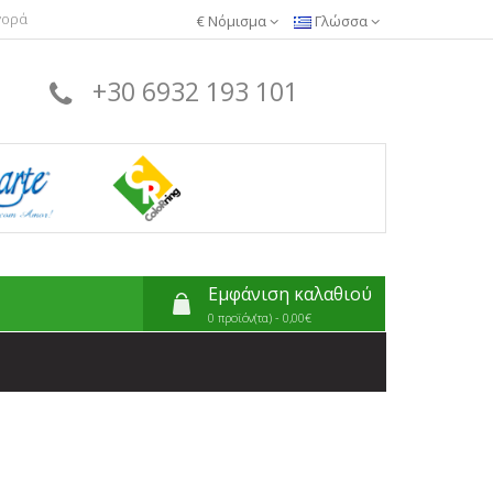
γορά
€
Νόμισμα
Γλώσσα
+30 6932 193 101
Εμφάνιση καλαθιού
0 προϊόν(τα) - 0,00€