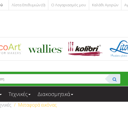
ού
Λίστα Επιθυμιών (0)
Ο Λογαριασμός μου
Καλάθι Αγορών
Α
Τεχνικές
Διακοσμητικά
χνικές
Μεταφορά εικόνας